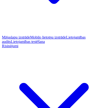
Mājaslapu izstrāde
Mobilo lietotņu izstrāde
Lietojamības
audits
Lietojamības testēšana
Risinājumi