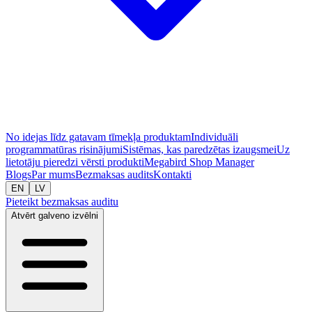
No idejas līdz gatavam tīmekļa produktam
Individuāli
programmatūras risinājumi
Sistēmas, kas paredzētas izaugsmei
Uz
lietotāju pieredzi vērsti produkti
Megabird Shop Manager
Blogs
Par mums
Bezmaksas audits
Kontakti
EN
LV
Pieteikt bezmaksas auditu
Atvērt galveno izvēlni