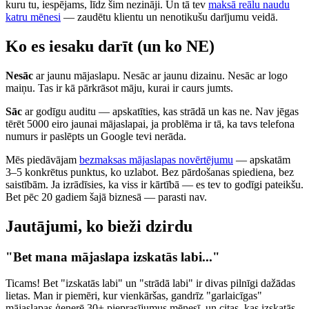
kuru tu, iespējams, līdz šim nezināji. Un tā tev
maksā reālu naudu
katru mēnesi
— zaudētu klientu un nenotikušu darījumu veidā.
Ko es iesaku darīt (un ko NE)
Nesāc
ar jaunu mājaslapu. Nesāc ar jaunu dizainu. Nesāc ar logo
maiņu. Tas ir kā pārkrāsot māju, kurai ir caurs jumts.
Sāc
ar godīgu auditu — apskatīties, kas strādā un kas ne. Nav jēgas
tērēt 5000 eiro jaunai mājaslapai, ja problēma ir tā, ka tavs telefona
numurs ir paslēpts un Google tevi nerāda.
Mēs piedāvājam
bezmaksas mājaslapas novērtējumu
— apskatām
3–5 konkrētus punktus, ko uzlabot. Bez pārdošanas spiediena, bez
saistībām. Ja izrādīsies, ka viss ir kārtībā — es tev to godīgi pateikšu.
Bet pēc 20 gadiem šajā biznesā — parasti nav.
Jautājumi, ko bieži dzirdu
"Bet mana mājaslapa izskatās labi..."
Ticams! Bet "izskatās labi" un "strādā labi" ir divas pilnīgi dažādas
lietas. Man ir piemēri, kur vienkāršas, gandrīz "garlaicīgas"
mājaslapas ģenerē 30+ pieprasījumus mēnesī, un citas, kas izskatās