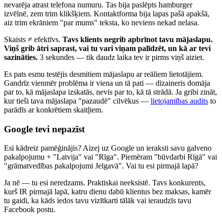
nevarēja atrast telefona numuru. Tas bija paslēpts hamburger
izvēlnē, zem trim klikšķiem. Kontaktforma bija lapas pašā apakšā,
aiz trim ekrāniem "par mums" teksta, ko neviens nekad nelasa.
Skaists ≠ efektīvs.
Tavs klients negrib apbrīnot tavu mājaslapu.
Viņš grib ātri saprast, vai tu vari viņam palīdzēt, un kā ar tevi
sazināties.
3 sekundes — tik daudz laika tev ir pirms viņš aiziet.
Es pats esmu testējis desmitiem mājaslapu ar reāliem lietotājiem.
Gandrīz vienmēr problēma ir viena un tā pati — dizaineris domāja
par to, kā mājaslapa izskatās, nevis par to, kā tā strādā. Ja gribi zināt,
kur tieši tava mājaslapa "pazaudē" cilvēkus —
lietojamības audits
to
parādīs ar konkrētiem skaitļiem.
Google tevi nepazīst
Esi kādreiz pamēģinājis? Aizej uz Google un ieraksti savu galveno
pakalpojumu + "Latvija" vai "Rīga". Piemēram "būvdarbi Rīgā" vai
"grāmatvedības pakalpojumi Jelgavā". Vai tu esi pirmajā lapā?
Ja nē — tu esi neredzams. Praktiskai neeksistē. Tavs konkurents,
kurš IR pirmajā lapā, katru dienu dabū klientus bez maksas, kamēr
tu gaidi, ka kāds iedos tavu vizītkarti tālāk vai ieraudzīs tavu
Facebook postu.