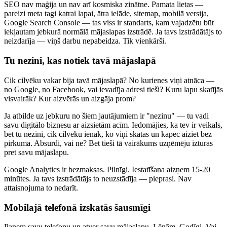
SEO nav maģija un nav arī kosmiska zinātne. Pamata lietas —
pareizi meta tagi katrai lapai, ātra ielāde, sitemap, mobilā versija,
Google Search Console — tas viss ir standarts, kam vajadzētu būt
iekļautam jebkurā normālā mājaslapas izstrādē. Ja tavs izstrādātājs to
neizdarīja — viņš darbu nepabeidza. Tik vienkārši.
Tu nezini, kas notiek tavā mājaslapā
Cik cilvēku vakar bija tavā mājaslapā? No kurienes viņi atnāca —
no Google, no Facebook, vai ievadīja adresi tieši? Kuru lapu skatījās
visvairāk? Kur aizvērās un aizgāja prom?
Ja atbilde uz jebkuru no šiem jautājumiem ir "nezinu" — tu vadi
savu digitālo biznesu ar aizsietām acīm. Iedomājies, ka tev ir veikals,
bet tu nezini, cik cilvēku ienāk, ko viņi skatās un kāpēc aiziet bez
pirkuma. Absurdi, vai ne? Bet tieši tā vairākums uzņēmēju izturas
pret savu mājaslapu.
Google Analytics ir bezmaksas. Pilnīgi. Iestatīšana aizņem 15-20
minūtes. Ja tavs izstrādātājs to neuzstādīja — pieprasi. Nav
attaisnojuma to nedarīt.
Mobilajā telefonā izskatās šausmīgi
Paņem savu telefonu un atver savu mājaslapu. Lēnām. Godīgi. Vai