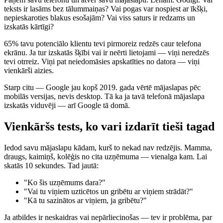
teksts ir lasāms bez tālummaiņas? Vai pogas var nospiest ar īkšķi,
nepieskaroties blakus esošajām? Vai viss saturs ir redzams un
izskatās kārtīgi?
65% tavu potenciālo klientu tevi pirmoreiz redzēs caur telefona
ekrānu. Ja tur izskatās šķībi vai ir neērti lietojami — viņi neredzēs
tevi otrreiz. Viņi pat neiedomāsies apskatīties no datora — viņi
vienkārši aizies.
Starp citu — Google jau kopš 2019. gada vērtē mājaslapas pēc
mobilās versijas, nevis desktop. Tā ka ja tavā telefonā mājaslapa
izskatās viduvēji — arī Google tā domā.
Vienkāršs tests, ko vari izdarīt tieši tagad
Iedod savu mājaslapu kādam, kurš to nekad nav redzējis. Mamma,
draugs, kaimiņš, kolēģis no cita uzņēmuma — vienalga kam. Lai
skatās 10 sekundes. Tad jautā:
"Ko šis uzņēmums dara?"
"Vai tu viņiem uzticētos un gribētu ar viņiem strādāt?"
"Kā tu sazinātos ar viņiem, ja gribētu?"
Ja atbildes ir neskaidras vai nepārliecinošas — tev ir problēma, par