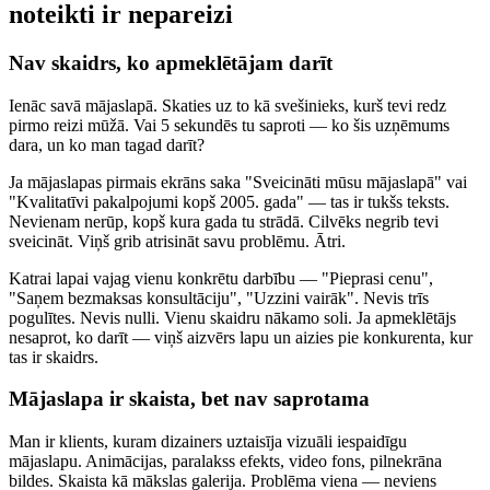
noteikti ir nepareizi
Nav skaidrs, ko apmeklētājam darīt
Ienāc savā mājaslapā. Skaties uz to kā svešinieks, kurš tevi redz
pirmo reizi mūžā. Vai 5 sekundēs tu saproti — ko šis uzņēmums
dara, un ko man tagad darīt?
Ja mājaslapas pirmais ekrāns saka "Sveicināti mūsu mājaslapā" vai
"Kvalitatīvi pakalpojumi kopš 2005. gada" — tas ir tukšs teksts.
Nevienam nerūp, kopš kura gada tu strādā. Cilvēks negrib tevi
sveicināt. Viņš grib atrisināt savu problēmu. Ātri.
Katrai lapai vajag vienu konkrētu darbību — "Pieprasi cenu",
"Saņem bezmaksas konsultāciju", "Uzzini vairāk". Nevis trīs
pogulītes. Nevis nulli. Vienu skaidru nākamo soli. Ja apmeklētājs
nesaprot, ko darīt — viņš aizvērs lapu un aizies pie konkurenta, kur
tas ir skaidrs.
Mājaslapa ir skaista, bet nav saprotama
Man ir klients, kuram dizainers uztaisīja vizuāli iespaidīgu
mājaslapu. Animācijas, paralakss efekts, video fons, pilnekrāna
bildes. Skaista kā mākslas galerija. Problēma viena — neviens