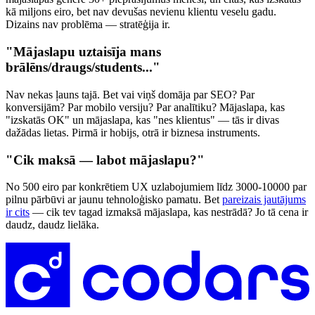
kā miljons eiro, bet nav devušas nevienu klientu veselu gadu.
Dizains nav problēma — stratēģija ir.
"Mājaslapu uztaisīja mans
brālēns/draugs/students..."
Nav nekas ļauns tajā. Bet vai viņš domāja par SEO? Par
konversijām? Par mobilo versiju? Par analītiku? Mājaslapa, kas
"izskatās OK" un mājaslapa, kas "nes klientus" — tās ir divas
dažādas lietas. Pirmā ir hobijs, otrā ir biznesa instruments.
"Cik maksā — labot mājaslapu?"
No 500 eiro par konkrētiem UX uzlabojumiem līdz 3000-10000 par
pilnu pārbūvi ar jaunu tehnoloģisko pamatu. Bet
pareizais jautājums
ir cits
— cik tev tagad izmaksā mājaslapa, kas nestrādā? Jo tā cena ir
daudz, daudz lielāka.