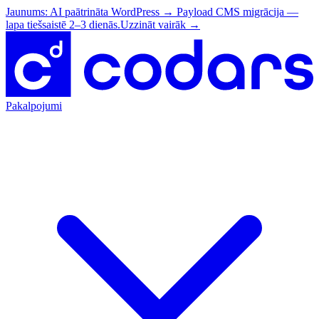
Jaunums: AI paātrināta WordPress → Payload CMS migrācija —
lapa tiešsaistē 2–3 dienās.
Uzzināt vairāk
→
Pakalpojumi