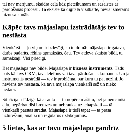
tai nav mērījumu, skaidra ceļa līdz pieteikumam un sasaistes ar
pārdošanas procesu. Tā eksistē kā digitāla vizītkarte, nevis izmērāms
biznesa kanāls.
Kāpēc tavs mājaslapu izstrādātājs tev to
nestāsta
Vienkārši — jo viņam ir izdevīgi, ka tu domā: mājaslapa ir gatava,
darbs padarīts, rēķins apmaksāts, čau. Tev atdeva skaistu bildi, tu
samaksāji. Visi priecīgi.
Bet mājaslapa nav bilde. Mājaslapa ir
biznesa instruments
. Tāds
pats kā tavs CRM, tavs telefons vai tava pārdošanas komanda. Un ja
instruments nestrādā — tev ir problēma, par kuru tu pat nezini. Jo
neviens tev nestāsta, ka tava mājaslapa vienkārši sēž un nieko
nedara.
Situācija ir līdzīga kā ar auto — tu nopērc mašīnu, bet ja nemainīsi
eļļu, nepārbaudīsi bremzes un nebrauksi uz tehapskati — tā
vienkārši pārstās strādāt. Mājaslapa ir tieši tāpat — tā prasa
uzturēšanu, analīzi un regulārus uzlabojumus.
5 lietas, kas ar tavu mājaslapu gandrīz