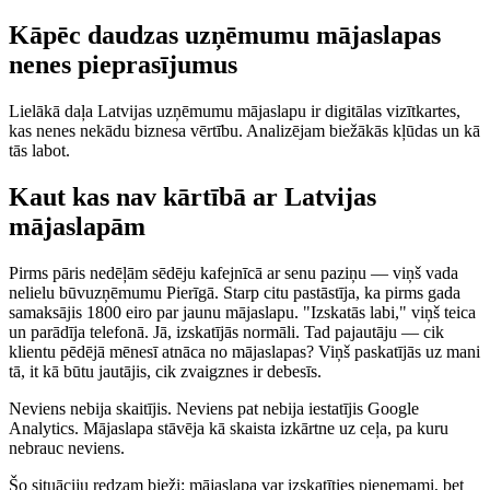
Kāpēc daudzas uzņēmumu mājaslapas
nenes pieprasījumus
Lielākā daļa Latvijas uzņēmumu mājaslapu ir digitālas vizītkartes,
kas nenes nekādu biznesa vērtību. Analizējam biežākās kļūdas un kā
tās labot.
Kaut kas nav kārtībā ar Latvijas
mājaslapām
Pirms pāris nedēļām sēdēju kafejnīcā ar senu paziņu — viņš vada
nelielu būvuzņēmumu Pierīgā. Starp citu pastāstīja, ka pirms gada
samaksājis 1800 eiro par jaunu mājaslapu. "Izskatās labi," viņš teica
un parādīja telefonā. Jā, izskatījās normāli. Tad pajautāju — cik
klientu pēdējā mēnesī atnāca no mājaslapas? Viņš paskatījās uz mani
tā, it kā būtu jautājis, cik zvaigznes ir debesīs.
Neviens nebija skaitījis. Neviens pat nebija iestatījis Google
Analytics. Mājaslapa stāvēja kā skaista izkārtne uz ceļa, pa kuru
nebrauc neviens.
Šo situāciju redzam bieži: mājaslapa var izskatīties pieņemami, bet