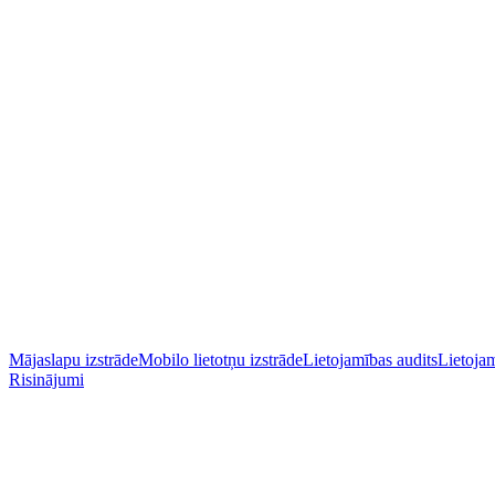
Mājaslapu izstrāde
Mobilo lietotņu izstrāde
Lietojamības audits
Lietojam
Risinājumi