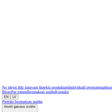
No idejas līdz gatavam tīmekļa produktam
Individuāli programmatūras
Blogs
Par mums
Bezmaksas audits
Kontakti
EN
LV
Pieteikt bezmaksas auditu
Atvērt galveno izvēlni