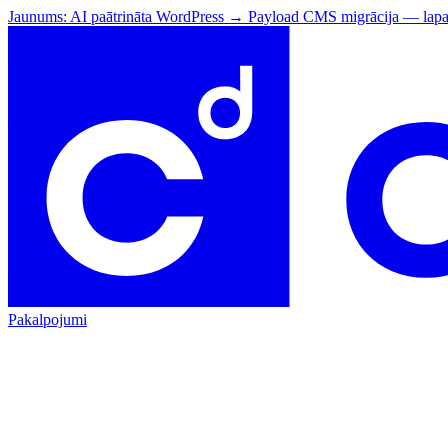
Jaunums: AI paātrināta WordPress → Payload CMS migrācija — lapa t
Pakalpojumi