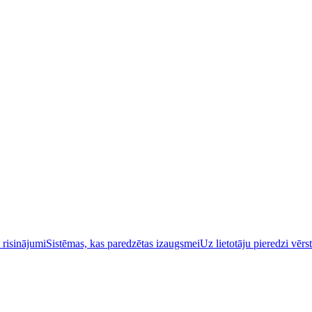
 risinājumi
Sistēmas, kas paredzētas izaugsmei
Uz lietotāju pieredzi vērs